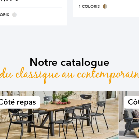
1 COLORIS
ORIS
Notre catalogue
du classique au contemporai
Côté repas
Côt