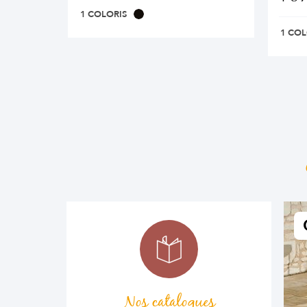
1 COLORIS
1 COL
Nos catalogues