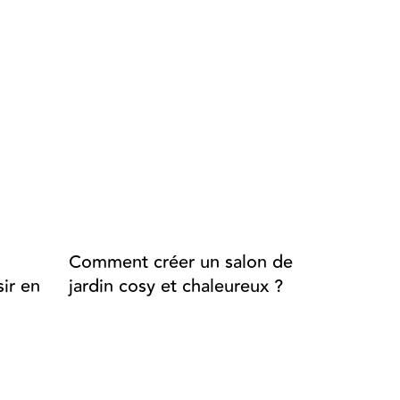
Comment créer un salon de
Aménage
ir en
jardin cosy et chaleureux ?
extérieur