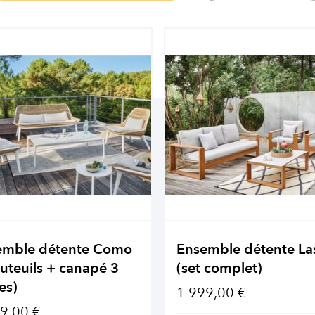
emble détente Como
Ensemble détente La
auteuils + canapé 3
(set complet)
es)
1 999,00 €
9,00 €