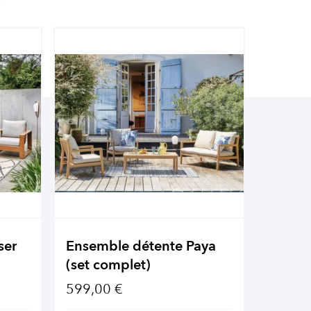
ser
Ensemble détente Paya
Ensemb
(set complet)
(set c
599,00 €
1 349,