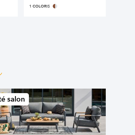
1 COLORIS
1 COLOR
n
é salon