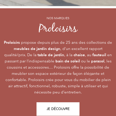
NOS MARQUES
NOS MARQUES
NOS MARQUES
Alizé
Océo
Proloisirs
by PROLOISIRS
by PROLOISIRS
Proloisirs
Océo
Alizé
mobilier Premium
crée du
est LA marque du mobilier de jardin contemporain
propose depuis plus de 25 ans des collections de
, pour vivre l’extérieur avec
meubles de jardin design
accessibilité du prix
raffinement et participer de façon inoubliable aux grandes
dont la conception et l’
, d’un excellent rapport
font qu’elle
table de jardin
chaise
fauteuil
qualité/prix. De la
émotions de la vie. Le mobilier Océo, de par la qualité de
s’adresse au plus grand nombre.
, à la
, au
en
bain de soleil
parasol
passant par l’indispensable
ses différents matériaux et de sa fabrication, se joue des
Le mobilier d’extérieur Alizé apporte un souffle bien
ou le
, les
style
extérieur
frontières d’usage. Voir son
coussins et accessoires… Proloisirs offre la possibilité de
agréable empreint de
, fonctionnalité, facilité
comme une pièce à
Repas
Salon
Détente
d’utilisation, prix, pour des instants
part entière nécessite du style et le soin des détails.
meubler son espace extérieur de façon élégante et
,
,
.
plateaux
confortable. Proloisirs crée pour vous du mobilier de plein
Alizé est créée pour bien vivre dehors, dans la joie, la
L’illustration Océo passe par la qualité des
tables
Trespa® qui équipent en exclusivité de nombreuses
air attractif, fonctionnel, robuste, simple à utiliser et qui
modernité, la simplicité, le plaisir d’être ensemble !
de jardin
nécessite peu d’entretien.
pour un plaisir d’usage durable.
JE DÉCOUVRE
JE DÉCOUVRE
JE DÉCOUVRE