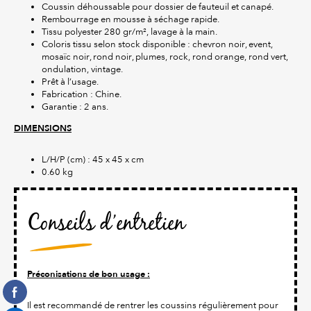
Coussin déhoussable pour dossier de fauteuil et canapé.
Rembourrage en mousse à séchage rapide.
Tissu polyester 280 gr/m², lavage à la main.
Coloris tissu selon stock disponible : chevron noir, event,
mosaïc noir, rond noir, plumes, rock, rond orange, rond vert,
ondulation, vintage.
Prêt à l’usage.
Fabrication : Chine.
Garantie : 2 ans.
DIMENSIONS
L/H/P (cm) : 45 x 45 x cm
0.60 kg
Conseils d’entretien
Préconisations de bon usage :
Il est recommandé de rentrer les coussins régulièrement pour