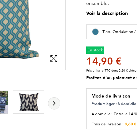
ensemble.
Voir la description
Tissu Ondulation 
En stock
14,90 €
Prix unitaire TTC dont 0,20 € d’éco-
Profitez d'un paiement en
les détails du produit
les détails du produit
Mode de livraison
Produit léger : à domici
A domicile :
Entre le 14/
9,60 €
Frais de livraison :