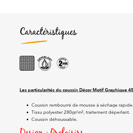
Caractéristiques
Les particularités du coussin Décor Motif Graphique
45
Coussin rembourré de mousse à séchage rapide
Tissu polyester 280gr/m², traitement déperlant.
Coussin déhoussable.
Design : Proloisirs