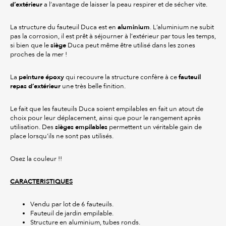
d’extérieur
a l’avantage de laisser la peau respirer et de sécher vite.
aluminium
La structure du fauteuil Duca est en
. L’aluminium ne subit
pas la corrosion, il est prêt à séjourner à l’extérieur par tous les temps,
siège
si bien que le
Duca peut même être utilisé dans les zones
proches de la mer !
peinture époxy
fauteuil
La
qui recouvre la structure confère à ce
repas d’extérieur
une très belle finition.
Le fait que les fauteuils Duca soient empilables en fait un atout de
choix pour leur déplacement, ainsi que pour le rangement après
sièges empilables
utilisation. Des
permettent un véritable gain de
place lorsqu'ils ne sont pas utilisés.
Osez la couleur !!
CARACTERISTIQUES
Vendu par lot de 6 fauteuils.
Fauteuil de jardin empilable.
Structure en aluminium, tubes ronds.