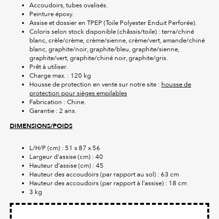
Accoudoirs, tubes ovalisés.
Peinture époxy.
Assise et dossier en TPEP (Toile Polyester Enduit Perforée).
Coloris selon stock disponible (châssis/toile) : terra/chiné
blanc, crèle/crème, crème/sienne, crème/vert, amande/chiné
blanc, graphite/noir, graphite/bleu, graphite/sienne,
graphite/vert, graphite/chiné noir, graphite/gris.
Prêt à utiliser.
Charge max. : 120 kg
Housse de protection en vente sur notre site :
housse de
protection pour sièges empilables
Fabrication : Chine.
Garantie : 2 ans.
DIMENSIONS/POIDS
L/H/P (cm) : 51 x 87 x 56
Largeur d'assise (cm) : 40
Hauteur d’assise (cm) : 45
Hauteur des accoudoirs (par rapport au sol) : 63 cm
Hauteur des accoudoirs (par rapport à l'assise) : 18 cm
3 kg