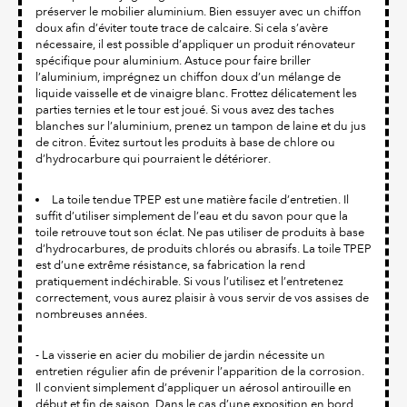
préserver le mobilier aluminium. Bien essuyer avec un chiffon
doux afin d’éviter toute trace de calcaire. Si cela s’avère
nécessaire, il est possible d’appliquer un produit rénovateur
spécifique pour aluminium. Astuce pour faire briller
l’aluminium, imprégnez un chiffon doux d’un mélange de
liquide vaisselle et de vinaigre blanc. Frottez délicatement les
parties ternies et le tour est joué. Si vous avez des taches
blanches sur l’aluminium, prenez un tampon de laine et du jus
de citron. Évitez surtout les produits à base de chlore ou
d’hydrocarbure qui pourraient le détériorer.
La toile tendue TPEP est une matière facile d’entretien. Il
suffit d’utiliser simplement de l’eau et du savon pour que la
toile retrouve tout son éclat. Ne pas utiliser de produits à base
d’hydrocarbures, de produits chlorés ou abrasifs. La toile TPEP
est d’une extrême résistance, sa fabrication la rend
pratiquement indéchirable. Si vous l’utilisez et l’entretenez
correctement, vous aurez plaisir à vous servir de vos assises de
nombreuses années.
- La visserie en acier du mobilier de jardin nécessite un
entretien régulier afin de prévenir l’apparition de la corrosion.
Il convient simplement d’appliquer un aérosol antirouille en
début et fin de saison. Dans le cas d’une exposition en bord