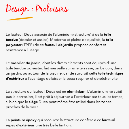
Design : Proloisirs
toile
Le fauteuil Duca associe de l'aluminium (structure) à de la
tendue
toile
(dossier et assise). Moderne et pleine de qualités, la
polyester
fauteuil de jardin
(TPEP) de ce
propose confort et
résistance à l’usage.
mobilier de jardin
Le
, dont les divers éléments sont équipés d’une
toile tendue polyester, fait merveille sur une terrasse, un balcon, dans
toile technique
un jardin, ou autour de la piscine, car de surcroît cette
d’extérieur
a l’avantage de laisser la peau respirer et de sécher vite.
aluminium
La structure du fauteuil Duca est en
. L’aluminium ne subit
pas la corrosion, il est prêt à séjourner à l’extérieur par tous les temps,
siège
si bien que le
Duca peut même être utilisé dans les zones
proches de la mer !
peinture époxy
fauteuil
La
qui recouvre la structure confère à ce
repas d’extérieur
une très belle finition.