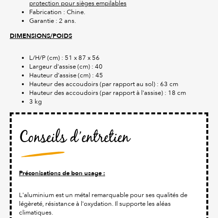
protection pour sièges empilables
Fabrication : Chine.
Garantie : 2 ans.
DIMENSIONS/POIDS
L/H/P (cm) : 51 x 87 x 56
Largeur d'assise (cm) : 40
Hauteur d’assise (cm) : 45
Hauteur des accoudoirs (par rapport au sol) : 63 cm
Hauteur des accoudoirs (par rapport à l'assise) : 18 cm
3 kg
Conseils d’entretien
Préconisations de bon usage :
L'aluminium est un métal remarquable pour ses qualités de
légèreté, résistance à l'oxydation. Il supporte les aléas
climatiques.