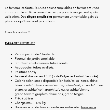
Le fait que les fauteuils Duca soient empilables en fait un atout de
choix pour leur déplacement, ainsi que pour le rangement après
sièges empilables
utilisation. Des
permettent un véritable gain de
place lorsqu'ils ne sont pas utilisés.
Osez la couleur !!
CARACTERISTIQUES
Vendu par lot de 6 fauteuils.
Fauteuil de jardin empilable.
Structure en aluminium, tubes ronds.
Accoudoirs, tubes ovalisés.
Peinture époxy.
Assise et dossier en TPEP (Toile Polyester Enduit Perforée).
Coloris selon stock disponible (châssis/toile) : terra/chiné
blanc, crèle/crème, crème/sienne, crème/vert, amande/chiné
blanc, graphite/noir, graphite/bleu, graphite/sienne,
graphite/vert, graphite/chiné noir, graphite/gris.
Prêt à utiliser.
Charge max. : 120 kg
Housse de protection en vente sur notre site :
housse de