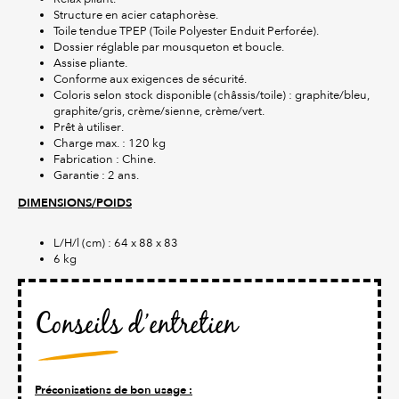
Structure en acier cataphorèse.
Toile tendue TPEP (Toile Polyester Enduit Perforée).
Dossier réglable par mousqueton et boucle.
Assise pliante.
Conforme aux exigences de sécurité.
Coloris selon stock disponible (châssis/toile) : graphite/bleu,
graphite/gris, crème/sienne, crème/vert.
Prêt à utiliser.
Charge max. : 120 kg
Fabrication : Chine.
Garantie : 2 ans.
DIMENSIONS/POIDS
L/H/l (cm) : 64 x 88 x 83
6 kg
Conseils d’entretien
Préconisations de bon usage :