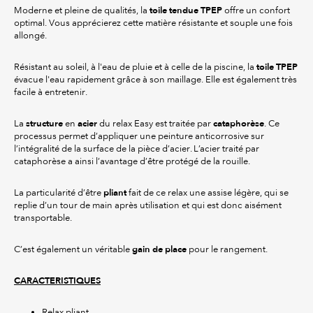
toile tendue TPEP
Moderne et pleine de qualités, la
offre un confort
optimal. Vous apprécierez cette matière résistante et souple une fois
allongé.
toile TPEP
Résistant au soleil, à l'eau de pluie et à celle de la piscine, la
évacue l'eau rapidement grâce à son maillage. Elle est également très
facile à entretenir.
structure
acier
cataphorèse
La
en
du relax Easy est traitée par
. Ce
processus permet d’appliquer une peinture anticorrosive sur
l’intégralité de la surface de la pièce d’acier. L’acier traité par
cataphorèse a ainsi l’avantage d’être protégé de la rouille.
pliant
La particularité d’être
fait de ce relax une assise légère, qui se
replie d’un tour de main après utilisation et qui est donc aisément
transportable.
gain de place
C’est également un véritable
pour le rangement.
CARACTERISTIQUES
Relax pliant.