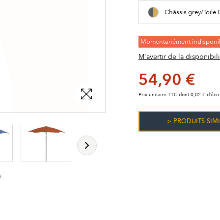
Châssis grey/Toile
Momentanément indisponi
M'avertir de la disponibili
54,90 €
Prix unitaire TTC dont 0,02 € d’éco-
> PRODUITS SIMI