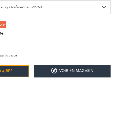
 Curry / Référence 322/63
ble
té
participation
VOIR EN MAGASIN
LAIRES