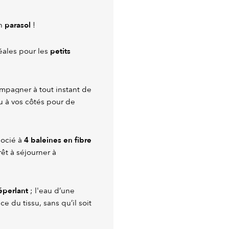
parasol
un
!
petits
éales pour les
mpagner à tout instant de
 à vos côtés pour de
4 baleines en fibre
ssocié à
rêt à séjourner à
éperlant
; l'eau d’une
e du tissu, sans qu’il soit