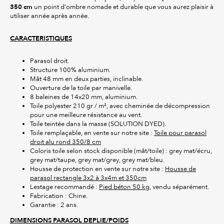
350 cm
un point d’ombre nomade et durable que vous aurez plaisir à
utiliser année après année.
CARACTERISTIQUES
Parasol droit.
Structure 100% aluminium.
Mât 48 mm en deux parties, inclinable.
Ouverture de la toile par manivelle.
8 baleines de 14x20 mm, aluminium.
Toile polyester 210 gr / m², avec cheminée de décompression
pour une meilleure résistance au vent.
Toile teintée dans la masse (SOLUTION DYED).
Toile remplaçable, en vente sur notre site :
Toile pour parasol
droit alu rond 350/8 cm
Coloris toile selon stock disponible (mât/toile) : grey mat/écru,
grey mat/taupe, grey mat/grey, grey mat/bleu.
Housse de protection en vente sur notre site :
Housse de
parasol rectangle 3x2 à 3x4m et 350cm
Lestage recommandé :
Pied béton 50 kg
, vendu séparément.
Fabrication : Chine.
Garantie : 2 ans.
DIMENSIONS PARASOL DEPLIE/POIDS