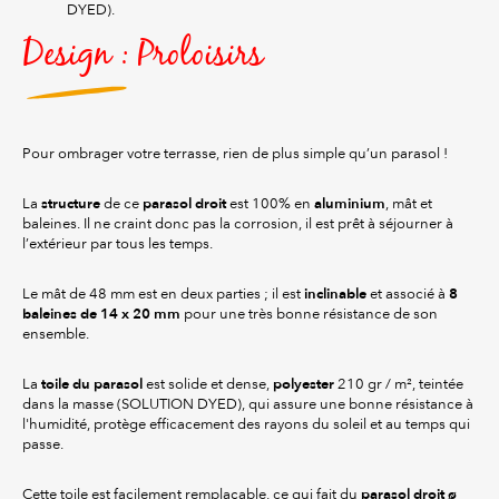
DYED).
Design : Proloisirs
Pour ombrager votre terrasse, rien de plus simple qu’un parasol !
structure
parasol droit
aluminium
La
de ce
est 100% en
, mât et
baleines. Il ne craint donc pas la corrosion, il est prêt à séjourner à
l’extérieur par tous les temps.
inclinable
8
Le mât de 48 mm est en deux parties ; il est
et associé à
baleines de 14 x 20 mm
pour une très bonne résistance de son
ensemble.
toile du parasol
polyester
La
est solide et dense,
210 gr / m², teintée
dans la masse (SOLUTION DYED), qui assure une bonne résistance à
l'humidité, protège efficacement des rayons du soleil et au temps qui
passe.
parasol droit ø
Cette toile est facilement remplaçable, ce qui fait du