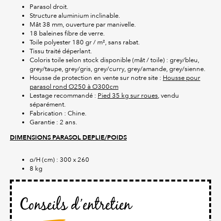
Parasol droit.
Structure aluminium inclinable.
Mât 38 mm, ouverture par manivelle.
18 baleines fibre de verre.
Toile polyester 180 gr / m², sans rabat.
Tissu traité déperlant.
Coloris toile selon stock disponible (mât / toile) : grey/bleu,
grey/taupe, grey/gris, grey/curry, grey/amande, grey/sienne.
Housse de protection en vente sur notre site :
Housse pour
parasol rond Ø250 à Ø300cm
Lestage recommandé :
Pied 35 kg sur roues
, vendu
séparément.
Fabrication : Chine.
Garantie : 2 ans.
DIMENSIONS PARASOL DEPLIE/POIDS
ø/H (cm) : 300 x 260
8 kg
Conseils d’entretien