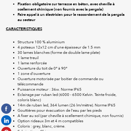
Fixation obligatoire sur terrasse en béton, avec cheville à
scellement chimique (non fournis avec la pergola)
Faire appel à un électricien pour le raccordement de la pergola
au secteur
CARACTERISTIQUES
Structure 100 % aluminium
4 poteaux 12x12 cm d’une épaisseur de 1.5 mm
30 lames blanches (forme de double lame plate)
1 lame treuil
1 lame renforcée
Ouverture du toit de 0° à 90°
1 zone d’ouverture
Ouverture motorisée par boitier de commande ou
télécommande
Puissance moteur : 36w. Norme IP65
Eclairage par ruban led (6000 - 6500 Kelvin. Teinte froide,
coloris blanc)
14m de ruban led, 364 lumen (26 lm/mètre). Norme IP65
Gouttières pour évacuation de l’eau par les pieds
A fixer au sol (par cheville à scellement chimique, non fournis)
Option rideaux 3m et 4 m compatibles
Coloris : grey, blanc, crème.