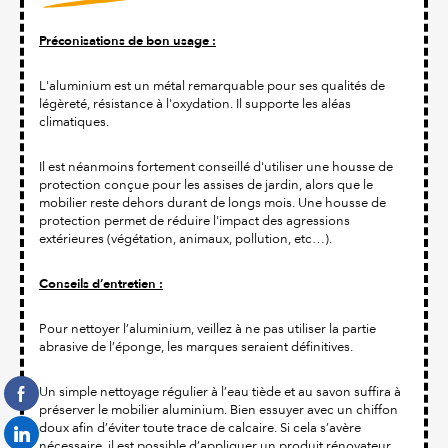
Préconisations de bon usage :
L'aluminium est un métal remarquable pour ses qualités de
légèreté, résistance à l'oxydation. Il supporte les aléas
climatiques.
Il est néanmoins fortement conseillé d'utiliser une housse de
protection conçue pour les assises de jardin, alors que le
mobilier reste dehors durant de longs mois. Une housse de
protection permet de réduire l'impact des agressions
extérieures (végétation, animaux, pollution, etc…).
Conseils d’entretien :
Pour nettoyer l’aluminium, veillez à ne pas utiliser la partie
abrasive de l’éponge, les marques seraient définitives.
Un simple nettoyage régulier à l’eau tiède et au savon suffira à
préserver le mobilier aluminium. Bien essuyer avec un chiffon
doux afin d’éviter toute trace de calcaire. Si cela s’avère
nécessaire, il est possible d’appliquer un produit rénovateur