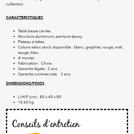
collection.
CARACTERISTIQUES
Table basse carrée.
Structure aluminium, peinture époxy.
Plateau à lattes.
Coloris selon stock disponible : blanc, graphite, rouge, miel,
sauge, bleu.
A monter.
Fabrication : Chine.
Garantie légale : 2 ans.
Garantie commerciale : 2 ans.
DIMENSIONS/POIDS
L/H/P (cm) : 80 x 40 x 80
10.60 kg
Conseils d’entretien