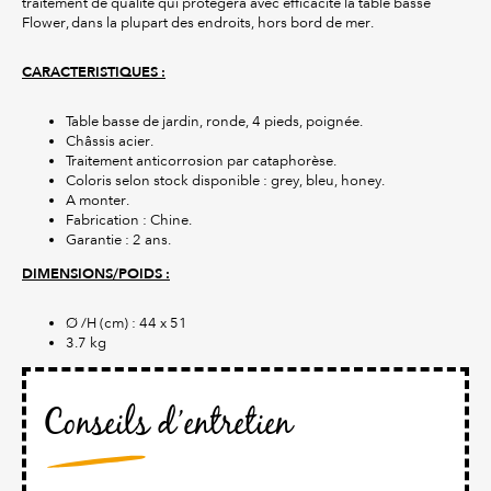
traitement de qualité qui protégera avec efficacité la table basse
Flower, dans la plupart des endroits, hors bord de mer.
CARACTERISTIQUES :
Table basse de jardin, ronde, 4 pieds, poignée.
Châssis acier.
Traitement anticorrosion par cataphorèse.
Coloris selon stock disponible : grey, bleu, honey.
A monter.
Fabrication : Chine.
Garantie : 2 ans.
DIMENSIONS/POIDS :
Ø /H (cm) : 44 x 51
3.7 kg
Conseils d’entretien