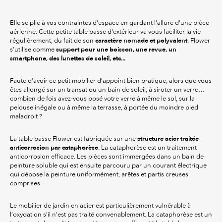
Elle se plie à vos contraintes d'espace en gardant l'allure d'une pièce
aérienne. Cette petite table basse d'extérieur va vous faciliter la vie
caractère nomade et polyvalent
régulièrement, du fait de son
. Flower
support pour une boisson, une revue, un
s’utilise comme
smartphone, des lunettes de soleil, etc...
Faute d’avoir ce petit mobilier d’appoint bien pratique, alors que vous
êtes allongé sur un transat ou un bain de soleil, à siroter un verre…
combien de fois avez-vous posé votre verre à même le sol, sur la
pelouse inégale ou à même la terrasse, à portée du moindre pied
maladroit ?
structure acier traitée
La table basse Flower est fabriquée sur une
anticorrosion par cataphorèse
. La cataphorèse est un traitement
anticorrosion efficace. Les pièces sont immergées dans un bain de
peinture soluble qui est ensuite parcouru par un courant électrique
qui dépose la peinture uniformément, arêtes et partis creuses
comprises.
Le mobilier de jardin en acier est particulièrement vulnérable à
l’oxydation s’il n’est pas traité convenablement. La cataphorèse est un