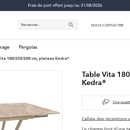
Frais de port offert jusqu'au 31/08/2026
NOUS CONTACTER
rage
Pergolas
Vita 180/230/280 cm, plateau Kedra®
Table Vita 18
Kedra®
Une quest
L’alliée des réceptions 
Le charme brut d’une t