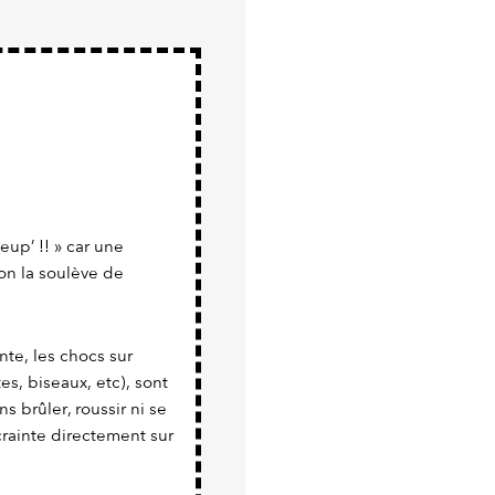
eup’ !! » car une
 on la soulève de
te, les chocs sur
es, biseaux, etc), sont
s brûler, roussir ni se
crainte directement sur