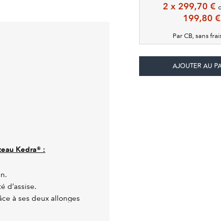
2 x 299,70 €
199,80 €
Par CB, sans fra
ateau Kedra® :
en.
é d’assise.
âce à ses deux allonges