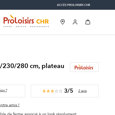
ACCÈS PROLOISIRS CHR
0/230/280 cm, plateau
3/5
ion ?
2 avis
entre amis !
able de ferme associé à un look résolument