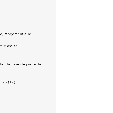
le, rangement aux
é d’assise.
te :
housse de protection
Pons (17).