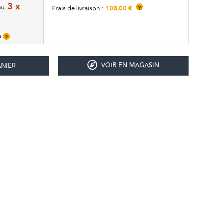
3 x
ou
108,00 €
Frais de livraison :
?
is
?
VOIR EN MAGASIN