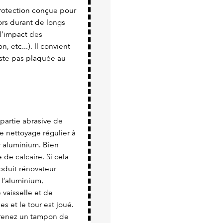
protection conçue pour
hors durant de longs
l'impact des
, etc...). Il convient
este pas plaquée au
a partie abrasive de
e nettoyage régulier à
er aluminium. Bien
 de calcaire. Si cela
roduit rénovateur
 l’aluminium,
vaisselle et de
es et le tour est joué.
 prenez un tampon de