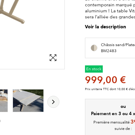
contemporain marqué pa
aluminium ! La table Vit
sera l’alliée des grande
Voir la description
Châssis sand/Plat
BM2483
En stock
999,00 €
les détails du produit
les détails du produit
les détails du produit
les détails du produit
Prix unitaire TTC dont 10,00 € d’éc
ou
Paiement en 3 ou 4 x 
3
Première mensualité
suivie de :