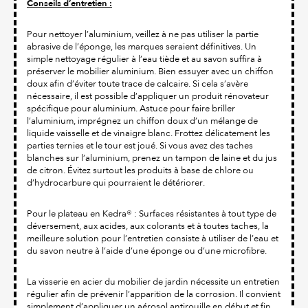
Conseils d’entretien :
Pour nettoyer l’aluminium, veillez à ne pas utiliser la partie
abrasive de l’éponge, les marques seraient définitives. Un
simple nettoyage régulier à l’eau tiède et au savon suffira à
préserver le mobilier aluminium. Bien essuyer avec un chiffon
doux afin d’éviter toute trace de calcaire. Si cela s’avère
nécessaire, il est possible d’appliquer un produit rénovateur
spécifique pour aluminium. Astuce pour faire briller
l’aluminium, imprégnez un chiffon doux d’un mélange de
liquide vaisselle et de vinaigre blanc. Frottez délicatement les
parties ternies et le tour est joué. Si vous avez des taches
blanches sur l’aluminium, prenez un tampon de laine et du jus
de citron. Évitez surtout les produits à base de chlore ou
d’hydrocarbure qui pourraient le détériorer.
Pour le plateau en Kedra® : Surfaces résistantes à tout type de
déversement, aux acides, aux colorants et à toutes taches, la
meilleure solution pour l’entretien consiste à utiliser de l’eau et
du savon neutre à l’aide d’une éponge ou d’une microfibre.
La visserie en acier du mobilier de jardin nécessite un entretien
régulier afin de prévenir l’apparition de la corrosion. Il convient
simplement d’appliquer un aérosol antirouille en début et fin