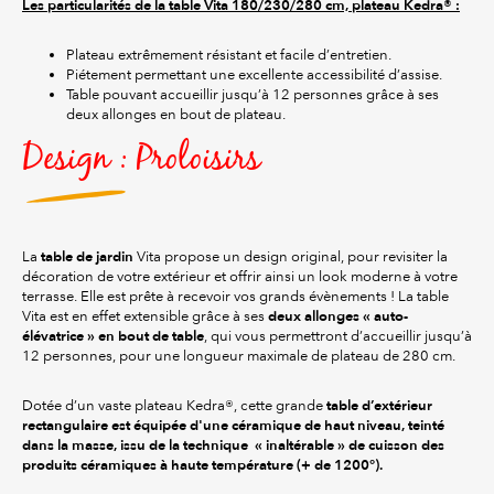
Les particularités de la table Vita 180/230/280 cm, plateau Kedra® :
Plateau extrêmement résistant et facile d’entretien.
Piétement permettant une excellente accessibilité d’assise.
Table pouvant accueillir jusqu’à 12 personnes grâce à ses
deux allonges en bout de plateau.
Design : Proloisirs
table de jardin
La
Vita propose un design original, pour revisiter la
décoration de votre extérieur et offrir ainsi un look moderne à votre
terrasse. Elle est prête à recevoir vos grands évènements ! La table
deux allonges « auto-
Vita est en effet extensible grâce à ses
élévatrice » en bout de table
, qui vous permettront d’accueillir jusqu’à
12 personnes, pour une longueur maximale de plateau de 280 cm.
table d’extérieur
Dotée d’un vaste plateau Kedra®, cette grande
rectangulaire
est équipée d'une céramique de haut niveau, teinté
dans la masse, issu de la technique « inaltérable » de cuisson des
produits céramiques à haute température (+ de 1200°).