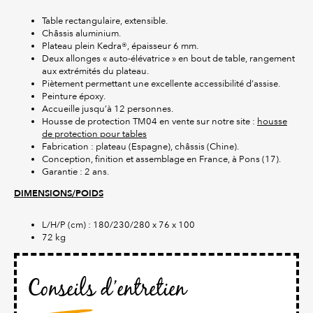
Table rectangulaire, extensible.
Châssis aluminium.
Plateau plein Kedra®, épaisseur 6 mm.
Deux allonges « auto-élévatrice » en bout de table, rangement
aux extrémités du plateau.
Piètement permettant une excellente accessibilité d’assise.
Peinture époxy.
Accueille jusqu’à 12 personnes.
Housse de protection TM04 en vente sur notre site :
housse
de protection pour tables
Fabrication : plateau (Espagne), châssis (Chine).
Conception, finition et assemblage en France, à Pons (17).
Garantie : 2 ans.
DIMENSIONS/POIDS
L/H/P (cm) : 180/230/280 x 76 x 100
72 kg
Conseils d’entretien