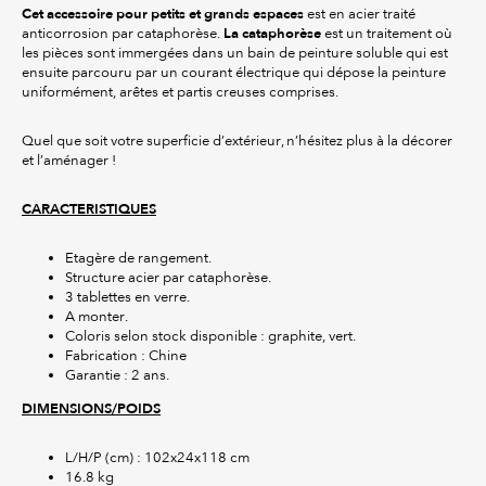
Cet accessoire pour petits et grands espaces
est en acier traité
La cataphorèse
anticorrosion par cataphorèse.
est un traitement où
les pièces sont immergées dans un bain de peinture soluble qui est
ensuite parcouru par un courant électrique qui dépose la peinture
uniformément, arêtes et partis creuses comprises.
Quel que soit votre superficie d’extérieur, n’hésitez plus à la décorer
et l’aménager !
CARACTERISTIQUES
Etagère de rangement.
Structure acier par cataphorèse.
3 tablettes en verre.
A monter.
Coloris selon stock disponible : graphite, vert.
Fabrication : Chine
Garantie : 2 ans.
DIMENSIONS/POIDS
L/H/P (cm) : 102x24x118 cm
16.8 kg