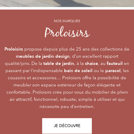
NOS MARQUES
NOS MARQUES
NOS MARQUES
Alizé
Océo
Proloisirs
by PROLOISIRS
by PROLOISIRS
Proloisirs
Océo
Alizé
mobilier Premium
crée du
est LA marque du mobilier de jardin contemporain
propose depuis plus de 25 ans des collections de
, pour vivre l’extérieur avec
meubles de jardin design
accessibilité du prix
raffinement et participer de façon inoubliable aux grandes
dont la conception et l’
, d’un excellent rapport
font qu’elle
table de jardin
chaise
fauteuil
qualité/prix. De la
émotions de la vie. Le mobilier Océo, de par la qualité de
s’adresse au plus grand nombre.
, à la
, au
en
bain de soleil
parasol
passant par l’indispensable
ses différents matériaux et de sa fabrication, se joue des
Le mobilier d’extérieur Alizé apporte un souffle bien
ou le
, les
style
extérieur
frontières d’usage. Voir son
coussins et accessoires… Proloisirs offre la possibilité de
agréable empreint de
, fonctionnalité, facilité
comme une pièce à
Repas
Salon
Détente
d’utilisation, prix, pour des instants
part entière nécessite du style et le soin des détails.
meubler son espace extérieur de façon élégante et
,
,
.
plateaux
confortable. Proloisirs crée pour vous du mobilier de plein
Alizé est créée pour bien vivre dehors, dans la joie, la
L’illustration Océo passe par la qualité des
tables
Trespa® qui équipent en exclusivité de nombreuses
air attractif, fonctionnel, robuste, simple à utiliser et qui
modernité, la simplicité, le plaisir d’être ensemble !
de jardin
nécessite peu d’entretien.
pour un plaisir d’usage durable.
JE DÉCOUVRE
JE DÉCOUVRE
JE DÉCOUVRE