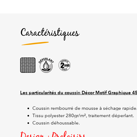
Caractéristiques
Les particularités du coussin Décor Motif Graphique
45
Coussin rembourré de mousse à séchage rapide
Tissu polyester 280gr/m², traitement déperlant.
Coussin déhoussable.
Design : Proloisirs