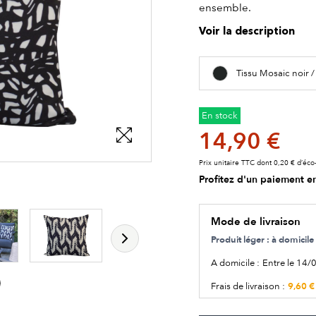
ensemble.
Voir la description
Tissu Mosaic noir 
En stock
14,90 €
Prix unitaire TTC dont 0,20 € d’éco-
Profitez d'un paiement en
les détails du produit
les détails du produit
Mode de livraison
Produit léger : à domici
A domicile :
Entre le 14/
9,60 €
Frais de livraison :