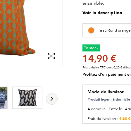
ensemble.
Voir la description
Tissu Rond orange
En stock
14,90 €
Prix unitaire TTC dont 0,20 € d’éco-
Profitez d'un paiement en
les détails du produit
les détails du produit
Mode de livraison
Produit léger : à domici
A domicile :
Entre le 14/
9,60 €
Frais de livraison :