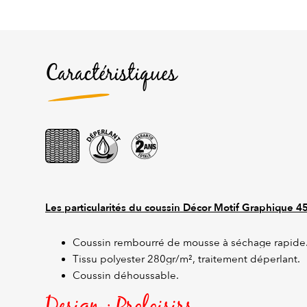
Caractéristiques
Les particularités du coussin Décor Motif Graphique
45
Coussin rembourré de mousse à séchage rapide
Tissu polyester 280gr/m², traitement déperlant.
Coussin déhoussable.
Design : Proloisirs