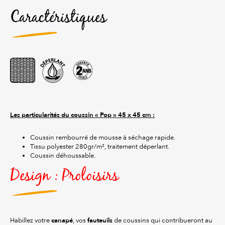
Caractéristiques
Les particularités du coussin « Pop » 45 x 45 cm :
Coussin rembourré de mousse à séchage rapide.
Tissu polyester 280gr/m², traitement déperlant.
Coussin déhoussable.
Design : Proloisirs
canapé
fauteuils
Habillez votre
, vos
de coussins qui contribueront au