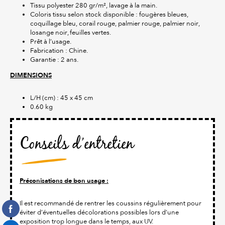
Tissu polyester 280 gr/m², lavage à la main.
Coloris tissu selon stock disponible : fougères bleues,
coquillage bleu, corail rouge, palmier rouge, palmier noir,
losange noir, feuilles vertes.
Prêt à l’usage.
Fabrication : Chine.
Garantie : 2 ans.
DIMENSIONS
L/H (cm) : 45 x 45 cm
0.60 kg
Conseils d’entretien
Préconisations de bon usage :
Il est recommandé de rentrer les coussins régulièrement pour
éviter d’éventuelles décolorations possibles lors d’une
exposition trop longue dans le temps, aux UV.