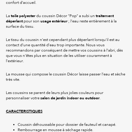
confort d’accueil.
toile polyester
traitement
La
du coussin Décor "Pop" a subi un
déperlant
usage extérieur
pour son
; l’eau reste entièrement à la
surface du tissu.
Le tissu du coussin n’est cependant plus déperlant lorsqu’il est au
contact d’une quantité d’eau trop importante. Nous vous
recommandons par conséquent de mettre vos coussins à l’abri, dès
que vous n’êtes plus en situation de les utiliser couramment à
l’extérieur.
La mousse qui compose le coussin Décor laisse passer l’eau et sèche
très vite.
Les coussins se parent de leurs plus jolies couleurs pour
salon de jardin indoor ou outdoor
personnaliser votre
.
CARACTERISTIQUES
Coussin déhoussable pour dossier de fauteuil et canapé.
Rembourrage en mousse à séchage rapide.