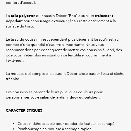
confort d’accueil.
toile polyester
traitement
La
du coussin Décor "Pop" a subi un
déperlant
usage extérieur
pour son
; l’eau reste entièrement à la
surface du tissu.
Le tissu du coussin n’est cependant plus déperlant lorsqu’il est au
contact d’une quantité d’eau trop importante. Nous vous
recommandons par conséquent de mettre vos coussins à l’abri, dès
que vous n’êtes plus en situation de les utiliser couramment à
l’extérieur.
La mousse qui compose le coussin Décor laisse passer l’eau et sèche
très vite.
Les coussins se parent de leurs plus jolies couleurs pour
salon de jardin indoor ou outdoor
personnaliser votre
.
CARACTERISTIQUES
Coussin déhoussable pour dossier de fauteuil et canapé.
Rembourrage en mousse à séchage rapide.