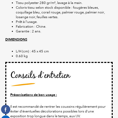
Tissu polyester 280 gr/m², lavage à la main.
Coloris tissu selon stock disponible : fougères bleues,
coquillage bleu, corail rouge, palmier rouge, palmier noir,
losange noir, feuilles vertes.
Prêt à l’usage.
Fabrication : Chine.
Garantie : 2 ans.
DIMENSIONS
L/H (cm) : 45 x 45 cm
0.60 kg
Conseils d’entretien
Préconisations de bon usage :
Il est recommandé de rentrer les coussins régulièrement pour
éviter d’éventuelles décolorations possibles lors d’une
exposition trop longue dans le temps, aux UV.