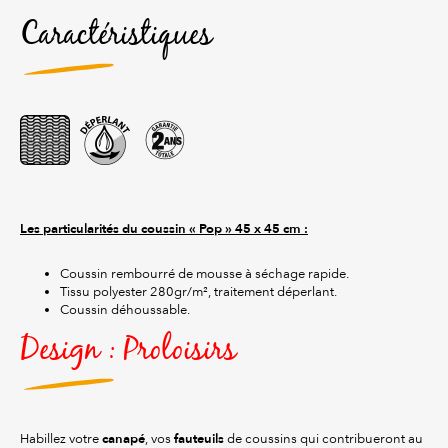
Caractéristiques
Les particularités du coussin « Pop » 45 x 45 cm :
Coussin rembourré de mousse à séchage rapide.
Tissu polyester 280gr/m², traitement déperlant.
Coussin déhoussable.
Design : Proloisirs
canapé
fauteuils
Habillez votre
, vos
de coussins qui contribueront au