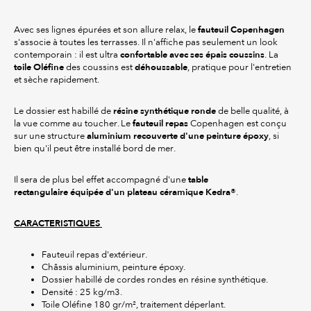
fauteuil Copenhagen
Avec ses lignes épurées et son allure relax, le
s'associe à toutes les terrasses. Il n'affiche pas seulement un look
confortable avec ses épais coussins
contemporain : il est ultra
. La
toile Oléfine
déhoussable
des coussins est
, pratique pour l'entretien
et sèche rapidement.
résine synthétique ronde
Le dossier est habillé de
de belle qualité, à
fauteuil repas
la vue comme au toucher. Le
Copenhagen est conçu
aluminium recouverte d'une peinture époxy
sur une structure
, si
bien qu'il peut être installé bord de mer.
table
Il sera de plus bel effet accompagné d'une
rectangulaire équipée d'un plateau céramique Kedra®
.
CARACTERISTIQUES
Fauteuil repas d'extérieur.
Châssis aluminium, peinture époxy.
Dossier habillé de cordes rondes en résine synthétique.
Densité : 25 kg/m3.
Toile Oléfine 180 gr/m², traitement déperlant.