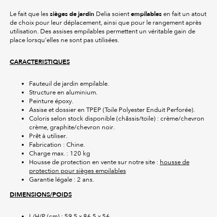
sièges de jardin
empilables
Le fait que les
Delia soient
en fait un atout
de choix pour leur déplacement, ainsi que pour le rangement après
utilisation. Des assises empilables permettent un véritable gain de
place lorsqu'elles ne sont pas utilisées.
CARACTERISTIQUES
Fauteuil de jardin empilable.
Structure en aluminium.
Peinture époxy.
Assise et dossier en TPEP (Toile Polyester Enduit Perforée).
Coloris selon stock disponible (châssis/toile) : crème/chevron
crème, graphite/chevron noir.
Prêt à utiliser.
Fabrication : Chine.
Charge max. : 120 kg
Housse de protection en vente sur notre site :
housse de
protection pour sièges empilables
Garantie légale : 2 ans.
DIMENSIONS/POIDS
L/H/P (cm) : 59,5 x 86,5 x 56