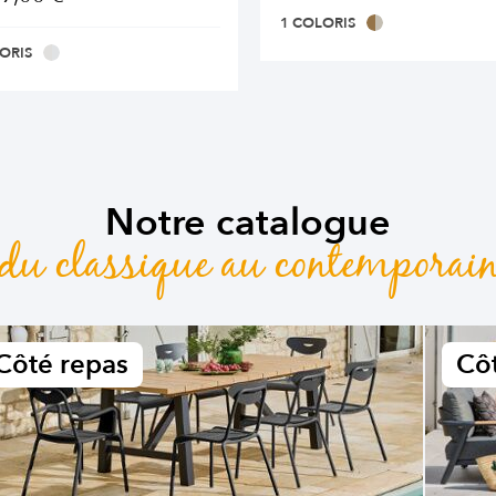
1 COLORIS
ORIS
Notre catalogue
du classique au contemporai
Côté repas
Côt