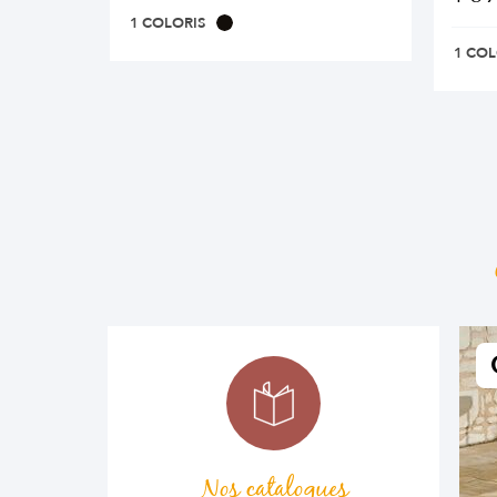
1 COLORIS
1 COL
Nos catalogues