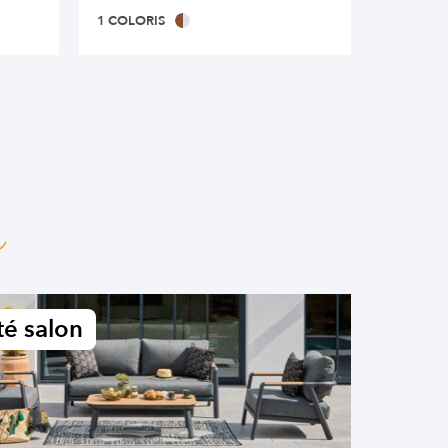
1 COLORIS
1 COLOR
n
é salon