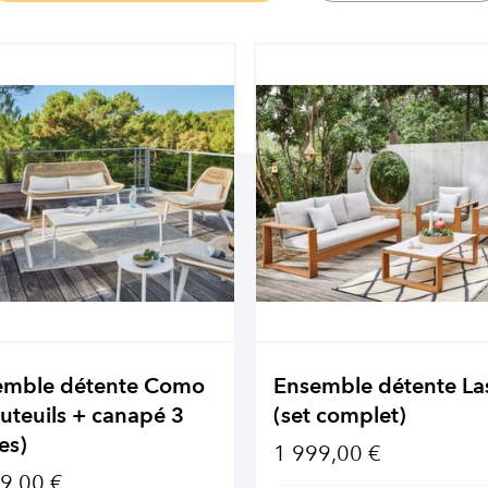
emble détente Como
Ensemble détente La
auteuils + canapé 3
(set complet)
es)
1 999,00 €
9,00 €