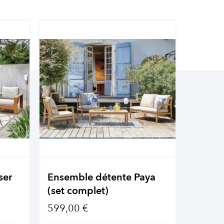
ser
Ensemble détente Paya
Ensemb
(set complet)
(set c
599,00 €
1 349,