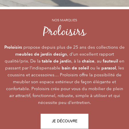
NOS MARQUES
NOS MARQUES
NOS MARQUES
Alizé
Océo
Proloisirs
by PROLOISIRS
by PROLOISIRS
Proloisirs
Océo
Alizé
mobilier Premium
crée du
est LA marque du mobilier de jardin contemporain
propose depuis plus de 25 ans des collections de
, pour vivre l’extérieur avec
meubles de jardin design
accessibilité du prix
raffinement et participer de façon inoubliable aux grandes
dont la conception et l’
, d’un excellent rapport
font qu’elle
table de jardin
chaise
fauteuil
qualité/prix. De la
émotions de la vie. Le mobilier Océo, de par la qualité de
s’adresse au plus grand nombre.
, à la
, au
en
bain de soleil
parasol
passant par l’indispensable
ses différents matériaux et de sa fabrication, se joue des
Le mobilier d’extérieur Alizé apporte un souffle bien
ou le
, les
style
extérieur
frontières d’usage. Voir son
coussins et accessoires… Proloisirs offre la possibilité de
agréable empreint de
, fonctionnalité, facilité
comme une pièce à
Repas
Salon
Détente
d’utilisation, prix, pour des instants
part entière nécessite du style et le soin des détails.
meubler son espace extérieur de façon élégante et
,
,
.
plateaux
confortable. Proloisirs crée pour vous du mobilier de plein
Alizé est créée pour bien vivre dehors, dans la joie, la
L’illustration Océo passe par la qualité des
tables
Trespa® qui équipent en exclusivité de nombreuses
air attractif, fonctionnel, robuste, simple à utiliser et qui
modernité, la simplicité, le plaisir d’être ensemble !
de jardin
nécessite peu d’entretien.
pour un plaisir d’usage durable.
JE DÉCOUVRE
JE DÉCOUVRE
JE DÉCOUVRE