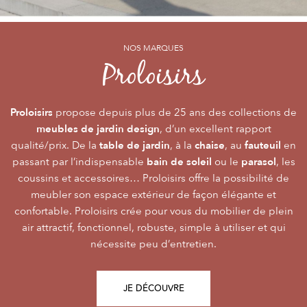
NOS MARQUES
NOS MARQUES
NOS MARQUES
Alizé
Océo
Proloisirs
by PROLOISIRS
by PROLOISIRS
Proloisirs
Océo
Alizé
mobilier Premium
crée du
est LA marque du mobilier de jardin contemporain
propose depuis plus de 25 ans des collections de
, pour vivre l’extérieur avec
meubles de jardin design
accessibilité du prix
raffinement et participer de façon inoubliable aux grandes
dont la conception et l’
, d’un excellent rapport
font qu’elle
table de jardin
chaise
fauteuil
qualité/prix. De la
émotions de la vie. Le mobilier Océo, de par la qualité de
s’adresse au plus grand nombre.
, à la
, au
en
bain de soleil
parasol
passant par l’indispensable
ses différents matériaux et de sa fabrication, se joue des
Le mobilier d’extérieur Alizé apporte un souffle bien
ou le
, les
style
extérieur
frontières d’usage. Voir son
coussins et accessoires… Proloisirs offre la possibilité de
agréable empreint de
, fonctionnalité, facilité
comme une pièce à
Repas
Salon
Détente
d’utilisation, prix, pour des instants
part entière nécessite du style et le soin des détails.
meubler son espace extérieur de façon élégante et
,
,
.
plateaux
confortable. Proloisirs crée pour vous du mobilier de plein
Alizé est créée pour bien vivre dehors, dans la joie, la
L’illustration Océo passe par la qualité des
tables
Trespa® qui équipent en exclusivité de nombreuses
air attractif, fonctionnel, robuste, simple à utiliser et qui
modernité, la simplicité, le plaisir d’être ensemble !
de jardin
nécessite peu d’entretien.
pour un plaisir d’usage durable.
JE DÉCOUVRE
JE DÉCOUVRE
JE DÉCOUVRE