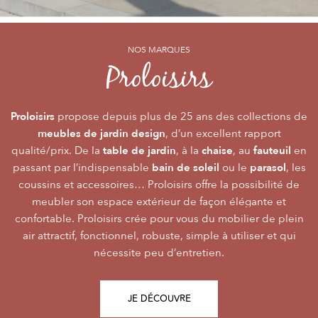
NOS MARQUES
NOS MARQUES
NOS MARQUES
Alizé
Océo
Proloisirs
by PROLOISIRS
by PROLOISIRS
Proloisirs
Océo
Alizé
mobilier Premium
crée du
est LA marque du mobilier de jardin contemporain
propose depuis plus de 25 ans des collections de
, pour vivre l’extérieur avec
meubles de jardin design
accessibilité du prix
raffinement et participer de façon inoubliable aux grandes
dont la conception et l’
, d’un excellent rapport
font qu’elle
table de jardin
chaise
fauteuil
qualité/prix. De la
émotions de la vie. Le mobilier Océo, de par la qualité de
s’adresse au plus grand nombre.
, à la
, au
en
bain de soleil
parasol
passant par l’indispensable
ses différents matériaux et de sa fabrication, se joue des
Le mobilier d’extérieur Alizé apporte un souffle bien
ou le
, les
style
extérieur
frontières d’usage. Voir son
coussins et accessoires… Proloisirs offre la possibilité de
agréable empreint de
, fonctionnalité, facilité
comme une pièce à
Repas
Salon
Détente
d’utilisation, prix, pour des instants
part entière nécessite du style et le soin des détails.
meubler son espace extérieur de façon élégante et
,
,
.
plateaux
confortable. Proloisirs crée pour vous du mobilier de plein
Alizé est créée pour bien vivre dehors, dans la joie, la
L’illustration Océo passe par la qualité des
tables
Trespa® qui équipent en exclusivité de nombreuses
air attractif, fonctionnel, robuste, simple à utiliser et qui
modernité, la simplicité, le plaisir d’être ensemble !
de jardin
nécessite peu d’entretien.
pour un plaisir d’usage durable.
JE DÉCOUVRE
JE DÉCOUVRE
JE DÉCOUVRE