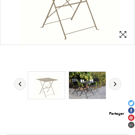
Les zones cliquables
permettent d'afficher les détails du
produit
Partager