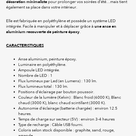
décoration minimaliste
pour prolonger vos soirées d’été…mais tient
également sa place dans votre intérieur.
Elle est fabriquée en polyéthylène et possède un système LED
une anse en
intégrée. Facile à manipuler et à déplacer grâce à
aluminium recouverte de peinture époxy
.
CARACTERISTIQUES
Anse aluminium, peinture époxy
.
Luminaire en polyéthylène.
Ampoule LED intégrée.
Nombre de LED : 1
Flux lumineux par Led (en Lumens) : 130 lm.
Flux lumineux total : 130 lm.
Positions d’éclairage par bouton poussoir.
Couleur de la lumière (Kelvin) : Blanc froid (6000 K), Blanc
chaud (3000 K), blanc chaud scintillant (3000 K).
Autonomie d’éclairage (batterie chargée) : environ 12.5
heures.
Temps de charge sur secteur (5V) : environ 3-4 heures
Type de recharge : Câble USB fourni.
Coloris selon stock disponible : graphite, sand, rouge,
amande.