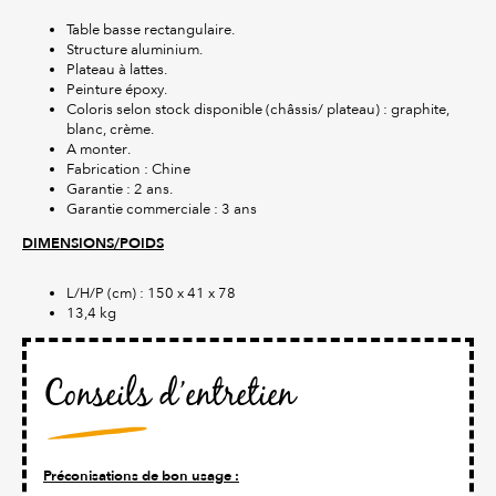
Table basse rectangulaire.
Structure aluminium.
Plateau à lattes.
Peinture époxy.
Coloris selon stock disponible (châssis/ plateau) : graphite,
blanc, crème.
A monter.
Fabrication : Chine
Garantie : 2 ans.
Garantie commerciale : 3 ans
DIMENSIONS/POIDS
L/H/P (cm) : 150 x 41 x 78
13,4 kg
Conseils d’entretien
Préconisations de bon usage :