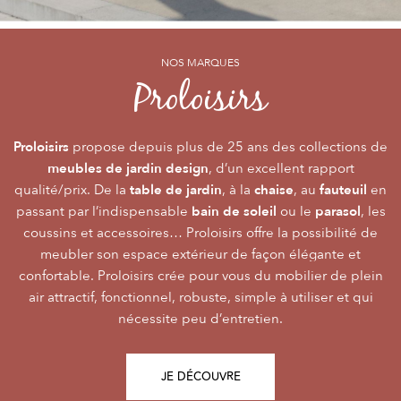
NOS MARQUES
NOS MARQUES
NOS MARQUES
Alizé
Océo
Proloisirs
by PROLOISIRS
by PROLOISIRS
Proloisirs
Océo
Alizé
mobilier Premium
crée du
est LA marque du mobilier de jardin contemporain
propose depuis plus de 25 ans des collections de
, pour vivre l’extérieur avec
meubles de jardin design
accessibilité du prix
raffinement et participer de façon inoubliable aux grandes
dont la conception et l’
, d’un excellent rapport
font qu’elle
table de jardin
chaise
fauteuil
qualité/prix. De la
émotions de la vie. Le mobilier Océo, de par la qualité de
s’adresse au plus grand nombre.
, à la
, au
en
bain de soleil
parasol
passant par l’indispensable
ses différents matériaux et de sa fabrication, se joue des
Le mobilier d’extérieur Alizé apporte un souffle bien
ou le
, les
style
extérieur
frontières d’usage. Voir son
coussins et accessoires… Proloisirs offre la possibilité de
agréable empreint de
, fonctionnalité, facilité
comme une pièce à
Repas
Salon
Détente
d’utilisation, prix, pour des instants
part entière nécessite du style et le soin des détails.
meubler son espace extérieur de façon élégante et
,
,
.
plateaux
confortable. Proloisirs crée pour vous du mobilier de plein
Alizé est créée pour bien vivre dehors, dans la joie, la
L’illustration Océo passe par la qualité des
tables
Trespa® qui équipent en exclusivité de nombreuses
air attractif, fonctionnel, robuste, simple à utiliser et qui
modernité, la simplicité, le plaisir d’être ensemble !
de jardin
nécessite peu d’entretien.
pour un plaisir d’usage durable.
JE DÉCOUVRE
JE DÉCOUVRE
JE DÉCOUVRE