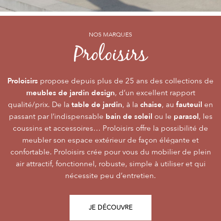
NOS MARQUES
NOS MARQUES
NOS MARQUES
Alizé
Océo
Proloisirs
by PROLOISIRS
by PROLOISIRS
Proloisirs
Océo
Alizé
mobilier Premium
crée du
est LA marque du mobilier de jardin contemporain
propose depuis plus de 25 ans des collections de
, pour vivre l’extérieur avec
meubles de jardin design
accessibilité du prix
raffinement et participer de façon inoubliable aux grandes
dont la conception et l’
, d’un excellent rapport
font qu’elle
table de jardin
chaise
fauteuil
qualité/prix. De la
émotions de la vie. Le mobilier Océo, de par la qualité de
s’adresse au plus grand nombre.
, à la
, au
en
bain de soleil
parasol
passant par l’indispensable
ses différents matériaux et de sa fabrication, se joue des
Le mobilier d’extérieur Alizé apporte un souffle bien
ou le
, les
style
extérieur
frontières d’usage. Voir son
coussins et accessoires… Proloisirs offre la possibilité de
agréable empreint de
, fonctionnalité, facilité
comme une pièce à
Repas
Salon
Détente
d’utilisation, prix, pour des instants
part entière nécessite du style et le soin des détails.
meubler son espace extérieur de façon élégante et
,
,
.
plateaux
confortable. Proloisirs crée pour vous du mobilier de plein
Alizé est créée pour bien vivre dehors, dans la joie, la
L’illustration Océo passe par la qualité des
tables
Trespa® qui équipent en exclusivité de nombreuses
air attractif, fonctionnel, robuste, simple à utiliser et qui
modernité, la simplicité, le plaisir d’être ensemble !
de jardin
nécessite peu d’entretien.
pour un plaisir d’usage durable.
JE DÉCOUVRE
JE DÉCOUVRE
JE DÉCOUVRE