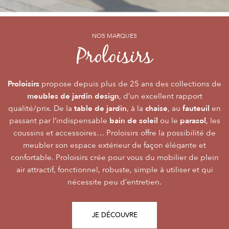
NOS MARQUES
NOS MARQUES
NOS MARQUES
Alizé
Océo
Proloisirs
by PROLOISIRS
by PROLOISIRS
Proloisirs
Océo
Alizé
mobilier Premium
crée du
est LA marque du mobilier de jardin contemporain
propose depuis plus de 25 ans des collections de
, pour vivre l’extérieur avec
meubles de jardin design
accessibilité du prix
raffinement et participer de façon inoubliable aux grandes
dont la conception et l’
, d’un excellent rapport
font qu’elle
table de jardin
chaise
fauteuil
qualité/prix. De la
émotions de la vie. Le mobilier Océo, de par la qualité de
s’adresse au plus grand nombre.
, à la
, au
en
bain de soleil
parasol
passant par l’indispensable
ses différents matériaux et de sa fabrication, se joue des
Le mobilier d’extérieur Alizé apporte un souffle bien
ou le
, les
style
extérieur
frontières d’usage. Voir son
coussins et accessoires… Proloisirs offre la possibilité de
agréable empreint de
, fonctionnalité, facilité
comme une pièce à
Repas
Salon
Détente
d’utilisation, prix, pour des instants
part entière nécessite du style et le soin des détails.
meubler son espace extérieur de façon élégante et
,
,
.
plateaux
confortable. Proloisirs crée pour vous du mobilier de plein
Alizé est créée pour bien vivre dehors, dans la joie, la
L’illustration Océo passe par la qualité des
tables
Trespa® qui équipent en exclusivité de nombreuses
air attractif, fonctionnel, robuste, simple à utiliser et qui
modernité, la simplicité, le plaisir d’être ensemble !
de jardin
nécessite peu d’entretien.
pour un plaisir d’usage durable.
JE DÉCOUVRE
JE DÉCOUVRE
JE DÉCOUVRE