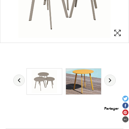
Les zones cliquables
permettent d'afficher les détails du
produit
Partager