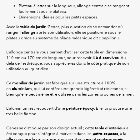
Plateau à lattes sur la longueur, allonge centrale se rangeant
facilement sous le plateau.
Dimensions idéales pour les petits espaces.
table de jardin
Avec la
Genes, plus question de se demander où
allonge
ranger l’
après son utilisation, elle se positionne sous le
plateau grâce au système de pliage mécanique dit « papillon ».
L’allonge centrale vous permet d’utiliser cette table en dimensions
4 à 6 convives
110 cm ou 170 cm de longueur, pour recevoir
. Au-
delà de l’esthétique, vous apprécierez donc le côté pratique de son
utilisation au quotidien.
mobilier de jardin
Ce
est fabriqué sur une structure à 100%
aluminium
en
, qui lui confère une grande légèreté et résistance, si
bien qu’elle peut même être utilisée dans les zones proches de la mer.
peinture époxy
L’aluminium est recouvert d’une
. Elle lui procure une
très belle finition.
table d'extérieur
Genes se distingue par son design actuel ; cette
a
petits espaces
été conçue pour s’intégrer à merveille dans les
, à la
contemporain
ville comme à la campagne, soulignant son esprit
.