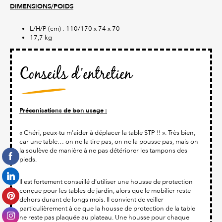
DIMENSIONS/POIDS
L/H/P (cm) : 110/170 x 74 x 70
17,7 kg
Conseils d’entretien
Préconisations de bon usage :
« Chéri, peux-tu m’aider à déplacer la table STP !! ». Très bien,
car une table… on ne la tire pas, on ne la pousse pas, mais on
la soulève de manière à ne pas détériorer les tampons des
pieds.
Il est fortement conseillé d'utiliser une housse de protection
conçue pour les tables de jardin, alors que le mobilier reste
dehors durant de longs mois. Il convient de veiller
particulièrement à ce que la housse de protection de la table
ne reste pas plaquée au plateau. Une housse pour chaque