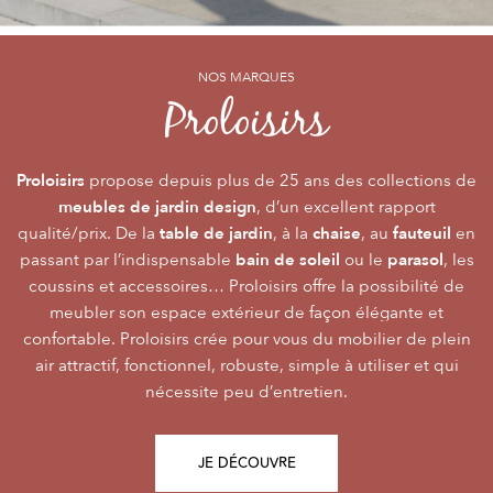
NOS MARQUES
NOS MARQUES
NOS MARQUES
Alizé
Océo
Proloisirs
by PROLOISIRS
by PROLOISIRS
Proloisirs
Océo
Alizé
mobilier Premium
crée du
est LA marque du mobilier de jardin contemporain
propose depuis plus de 25 ans des collections de
, pour vivre l’extérieur avec
meubles de jardin design
accessibilité du prix
raffinement et participer de façon inoubliable aux grandes
dont la conception et l’
, d’un excellent rapport
font qu’elle
table de jardin
chaise
fauteuil
qualité/prix. De la
émotions de la vie. Le mobilier Océo, de par la qualité de
s’adresse au plus grand nombre.
, à la
, au
en
bain de soleil
parasol
passant par l’indispensable
ses différents matériaux et de sa fabrication, se joue des
Le mobilier d’extérieur Alizé apporte un souffle bien
ou le
, les
style
extérieur
frontières d’usage. Voir son
coussins et accessoires… Proloisirs offre la possibilité de
agréable empreint de
, fonctionnalité, facilité
comme une pièce à
Repas
Salon
Détente
d’utilisation, prix, pour des instants
part entière nécessite du style et le soin des détails.
meubler son espace extérieur de façon élégante et
,
,
.
plateaux
confortable. Proloisirs crée pour vous du mobilier de plein
Alizé est créée pour bien vivre dehors, dans la joie, la
L’illustration Océo passe par la qualité des
tables
Trespa® qui équipent en exclusivité de nombreuses
air attractif, fonctionnel, robuste, simple à utiliser et qui
modernité, la simplicité, le plaisir d’être ensemble !
de jardin
nécessite peu d’entretien.
pour un plaisir d’usage durable.
JE DÉCOUVRE
JE DÉCOUVRE
JE DÉCOUVRE