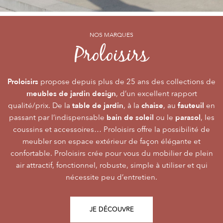
NOS MARQUES
NOS MARQUES
NOS MARQUES
Alizé
Océo
Proloisirs
by PROLOISIRS
by PROLOISIRS
Proloisirs
Océo
Alizé
mobilier Premium
crée du
est LA marque du mobilier de jardin contemporain
propose depuis plus de 25 ans des collections de
, pour vivre l’extérieur avec
meubles de jardin design
accessibilité du prix
raffinement et participer de façon inoubliable aux grandes
dont la conception et l’
, d’un excellent rapport
font qu’elle
table de jardin
chaise
fauteuil
qualité/prix. De la
émotions de la vie. Le mobilier Océo, de par la qualité de
s’adresse au plus grand nombre.
, à la
, au
en
bain de soleil
parasol
passant par l’indispensable
ses différents matériaux et de sa fabrication, se joue des
Le mobilier d’extérieur Alizé apporte un souffle bien
ou le
, les
style
extérieur
frontières d’usage. Voir son
coussins et accessoires… Proloisirs offre la possibilité de
agréable empreint de
, fonctionnalité, facilité
comme une pièce à
Repas
Salon
Détente
d’utilisation, prix, pour des instants
part entière nécessite du style et le soin des détails.
meubler son espace extérieur de façon élégante et
,
,
.
plateaux
confortable. Proloisirs crée pour vous du mobilier de plein
Alizé est créée pour bien vivre dehors, dans la joie, la
L’illustration Océo passe par la qualité des
tables
Trespa® qui équipent en exclusivité de nombreuses
air attractif, fonctionnel, robuste, simple à utiliser et qui
modernité, la simplicité, le plaisir d’être ensemble !
de jardin
nécessite peu d’entretien.
pour un plaisir d’usage durable.
JE DÉCOUVRE
JE DÉCOUVRE
JE DÉCOUVRE