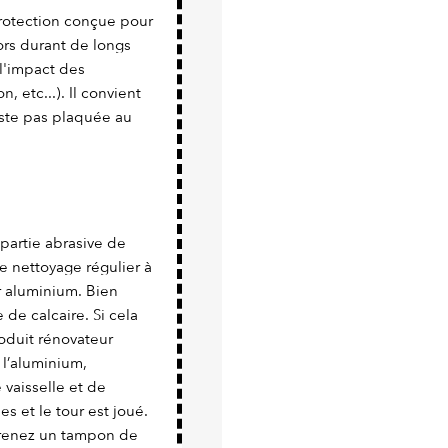
protection conçue pour
hors durant de longs
l'impact des
, etc...). Il convient
este pas plaquée au
a partie abrasive de
e nettoyage régulier à
er aluminium. Bien
 de calcaire. Si cela
roduit rénovateur
 l’aluminium,
vaisselle et de
es et le tour est joué.
 prenez un tampon de