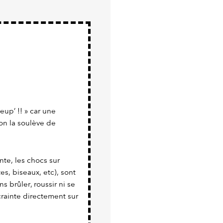
eup’ !! » car une
 on la soulève de
te, les chocs sur
es, biseaux, etc), sont
s brûler, roussir ni se
crainte directement sur