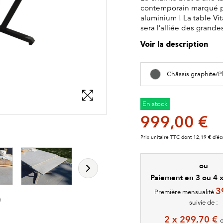
contemporain marqué pa
aluminium ! La table Vit
sera l’alliée des grande
Voir la description
Châssis graphite/P
En stock
999,00 €
les détails du produit
les détails du produit
les détails du produit
les détails du produit
Prix unitaire TTC dont 12,19 € d’éc
ou
Paiement en 3 ou 4 x 
3
Première mensualité
suivie de :
2 x 299,70 €