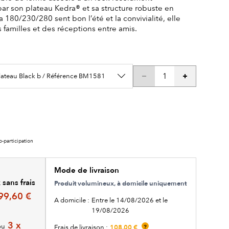
r son plateau Kedra® et sa structure robuste en
a 180/230/280 sent bon l’été et la convivialité, elle
s familles et des réceptions entre amis.
lateau Black b / Référence BM1581
o-participation
Mode de livraison
sans frais
Produit volumineux, à domicile uniquement
99,60 €
A domicile :
Entre le 14/08/2026 et le
19/08/2026
3 x
ou
108,00 €
Frais de livraison :
?