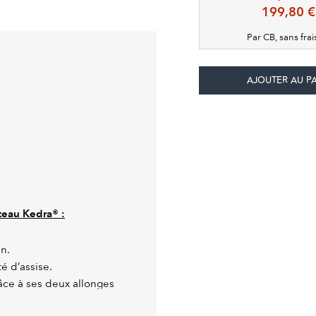
199,80 €
Par CB, sans fra
ateau Kedra® :
en.
é d’assise.
âce à ses deux allonges