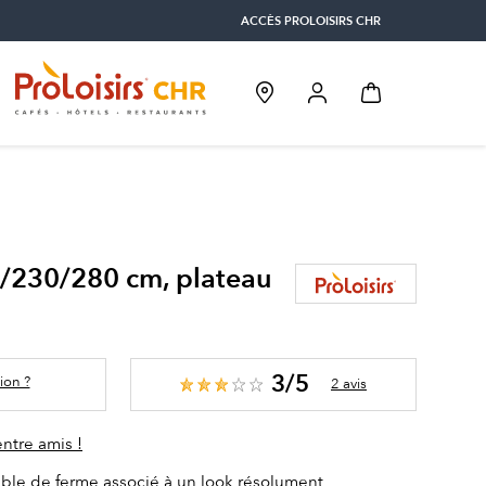
ACCÈS PROLOISIRS CHR
0/230/280 cm, plateau
3/5
ion ?
2 avis
entre amis !
able de ferme associé à un look résolument