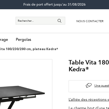
Frais de port offert jusqu'au 31/08/2026
NOUS CONTACTER
rage
Pergolas
Vita 180/230/280 cm, plateau Kedra®
Table Vita 18
Kedra®
Une quest
L’alliée des réceptions 
Le charme brut d’une t