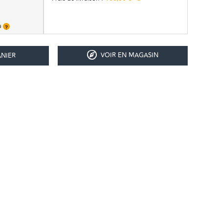
is
?
VOIR EN MAGASIN