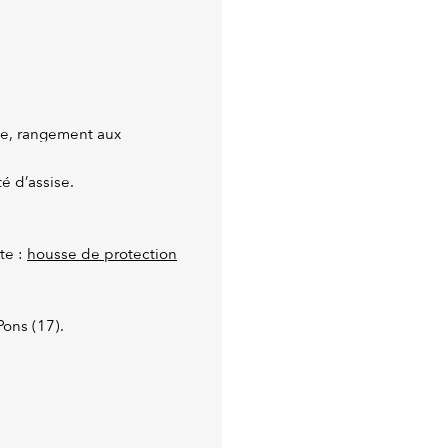
le, rangement aux
é d’assise.
te :
housse de protection
Pons (17).