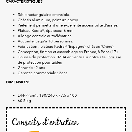
CARACTERISTIQUES
Table rectangulaire extensible.
Châssis aluminium, peinture époxy.
Piétement permettant une excellente accessibilité d’assise.
Plateau Kedra®, épaisseur 6 mm.
Allonge centrale autoélévatrice.
Accueille jusqu’à 10 personnes.
Fabrication : plateau Kedra® (Espagne), châssis (Chine).
Conception, finition et assemblage en France, à Pons (17).
Housse de protection TM04 en vente sur notre site :
housse
de protection pour tables
Garantie : 2 ans
Garantie commerciale : 2ans.
DIMENSIONS
L/H/P (cm) : 180/240 x 77.5 x 100
60.5 kg
Conseils d’entretien