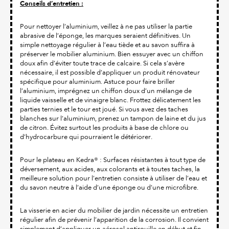
Conseils d’entretien :
Pour nettoyer l’aluminium, veillez à ne pas utiliser la partie
abrasive de l’éponge, les marques seraient définitives. Un
simple nettoyage régulier à l’eau tiède et au savon suffira à
préserver le mobilier aluminium. Bien essuyer avec un chiffon
doux afin d’éviter toute trace de calcaire. Si cela s’avère
nécessaire, il est possible d’appliquer un produit rénovateur
spécifique pour aluminium. Astuce pour faire briller
l’aluminium, imprégnez un chiffon doux d’un mélange de
liquide vaisselle et de vinaigre blanc. Frottez délicatement les
parties ternies et le tour est joué. Si vous avez des taches
blanches sur l’aluminium, prenez un tampon de laine et du jus
de citron. Évitez surtout les produits à base de chlore ou
d’hydrocarbure qui pourraient le détériorer.
Pour le plateau en Kedra® : Surfaces résistantes à tout type de
déversement, aux acides, aux colorants et à toutes taches, la
meilleure solution pour l’entretien consiste à utiliser de l’eau et
du savon neutre à l’aide d’une éponge ou d’une microfibre.
La visserie en acier du mobilier de jardin nécessite un entretien
régulier afin de prévenir l’apparition de la corrosion. Il convient
simplement d’appliquer un aérosol antirouille en début et fin