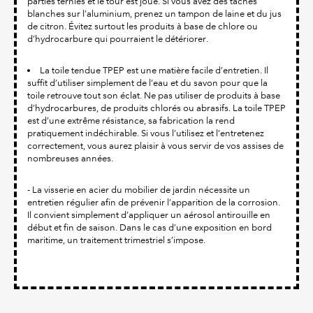
parties ternies et le tour est joué. Si vous avez des taches
blanches sur l’aluminium, prenez un tampon de laine et du jus
de citron. Évitez surtout les produits à base de chlore ou
d’hydrocarbure qui pourraient le détériorer.
La toile tendue TPEP est une matière facile d’entretien. Il
suffit d’utiliser simplement de l’eau et du savon pour que la
toile retrouve tout son éclat. Ne pas utiliser de produits à base
d’hydrocarbures, de produits chlorés ou abrasifs. La toile TPEP
est d’une extrême résistance, sa fabrication la rend
pratiquement indéchirable. Si vous l’utilisez et l’entretenez
correctement, vous aurez plaisir à vous servir de vos assises de
nombreuses années.
- La visserie en acier du mobilier de jardin nécessite un
entretien régulier afin de prévenir l’apparition de la corrosion.
Il convient simplement d’appliquer un aérosol antirouille en
début et fin de saison. Dans le cas d’une exposition en bord
maritime, un traitement trimestriel s’impose.