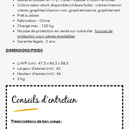
Coloris selon stock disponible (châssis/toile) : crème/chevron
crème, graphite/chevron noir, graphite/sienne, graphite/vert.
Prêt à utiliser.
Fabrication : Chine.
Charge max. : 120 kg
Housse de protection en vente sur notre site :
housse de
protection pour sièges empilables
Garantie légale : 2 ans.
DIMENSIONS/POIDS
L/H/P (cm) : 47,5 x 86,5 x 58,5
Largeur d’assise (cm) : 42
Hauteur d’assise (cm) : 46
3 kg
Conseils d’entretien
Préconisations de bon usage :