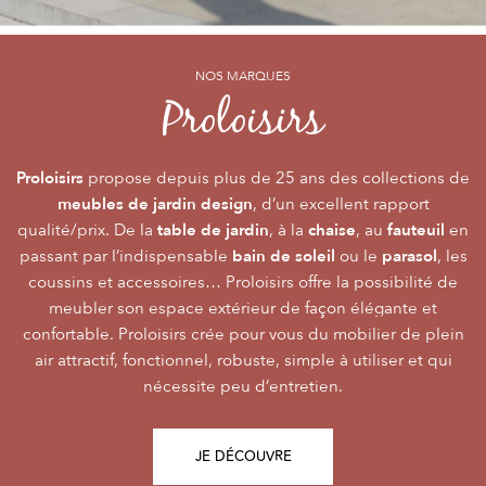
NOS MARQUES
NOS MARQUES
NOS MARQUES
Alizé
Océo
Proloisirs
by PROLOISIRS
by PROLOISIRS
Proloisirs
Océo
Alizé
mobilier Premium
crée du
est LA marque du mobilier de jardin contemporain
propose depuis plus de 25 ans des collections de
, pour vivre l’extérieur avec
meubles de jardin design
accessibilité du prix
raffinement et participer de façon inoubliable aux grandes
dont la conception et l’
, d’un excellent rapport
font qu’elle
table de jardin
chaise
fauteuil
qualité/prix. De la
émotions de la vie. Le mobilier Océo, de par la qualité de
s’adresse au plus grand nombre.
, à la
, au
en
bain de soleil
parasol
passant par l’indispensable
ses différents matériaux et de sa fabrication, se joue des
Le mobilier d’extérieur Alizé apporte un souffle bien
ou le
, les
style
extérieur
frontières d’usage. Voir son
coussins et accessoires… Proloisirs offre la possibilité de
agréable empreint de
, fonctionnalité, facilité
comme une pièce à
Repas
Salon
Détente
d’utilisation, prix, pour des instants
part entière nécessite du style et le soin des détails.
meubler son espace extérieur de façon élégante et
,
,
.
plateaux
confortable. Proloisirs crée pour vous du mobilier de plein
Alizé est créée pour bien vivre dehors, dans la joie, la
L’illustration Océo passe par la qualité des
tables
Trespa® qui équipent en exclusivité de nombreuses
air attractif, fonctionnel, robuste, simple à utiliser et qui
modernité, la simplicité, le plaisir d’être ensemble !
de jardin
nécessite peu d’entretien.
pour un plaisir d’usage durable.
JE DÉCOUVRE
JE DÉCOUVRE
JE DÉCOUVRE