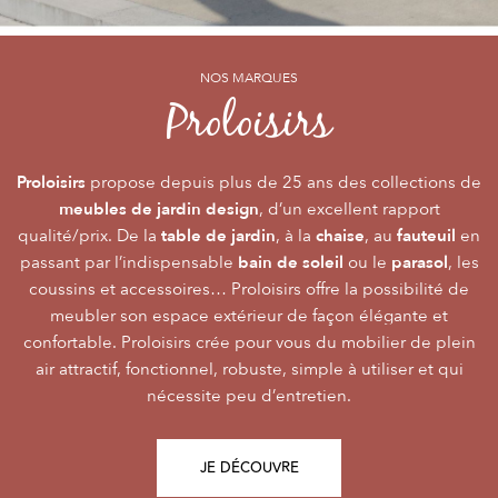
NOS MARQUES
NOS MARQUES
NOS MARQUES
Alizé
Océo
Proloisirs
by PROLOISIRS
by PROLOISIRS
Proloisirs
Océo
Alizé
mobilier Premium
crée du
est LA marque du mobilier de jardin contemporain
propose depuis plus de 25 ans des collections de
, pour vivre l’extérieur avec
meubles de jardin design
accessibilité du prix
raffinement et participer de façon inoubliable aux grandes
dont la conception et l’
, d’un excellent rapport
font qu’elle
table de jardin
chaise
fauteuil
qualité/prix. De la
émotions de la vie. Le mobilier Océo, de par la qualité de
s’adresse au plus grand nombre.
, à la
, au
en
bain de soleil
parasol
passant par l’indispensable
ses différents matériaux et de sa fabrication, se joue des
Le mobilier d’extérieur Alizé apporte un souffle bien
ou le
, les
style
extérieur
frontières d’usage. Voir son
coussins et accessoires… Proloisirs offre la possibilité de
agréable empreint de
, fonctionnalité, facilité
comme une pièce à
Repas
Salon
Détente
d’utilisation, prix, pour des instants
part entière nécessite du style et le soin des détails.
meubler son espace extérieur de façon élégante et
,
,
.
plateaux
confortable. Proloisirs crée pour vous du mobilier de plein
Alizé est créée pour bien vivre dehors, dans la joie, la
L’illustration Océo passe par la qualité des
tables
Trespa® qui équipent en exclusivité de nombreuses
air attractif, fonctionnel, robuste, simple à utiliser et qui
modernité, la simplicité, le plaisir d’être ensemble !
de jardin
nécessite peu d’entretien.
pour un plaisir d’usage durable.
JE DÉCOUVRE
JE DÉCOUVRE
JE DÉCOUVRE