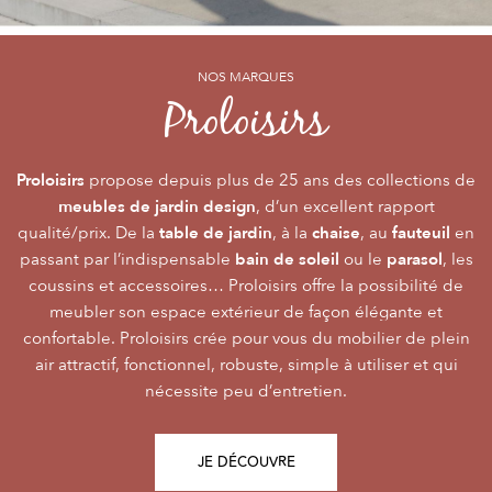
NOS MARQUES
NOS MARQUES
NOS MARQUES
Alizé
Océo
Proloisirs
by PROLOISIRS
by PROLOISIRS
Proloisirs
Océo
Alizé
mobilier Premium
crée du
est LA marque du mobilier de jardin contemporain
propose depuis plus de 25 ans des collections de
, pour vivre l’extérieur avec
meubles de jardin design
accessibilité du prix
raffinement et participer de façon inoubliable aux grandes
dont la conception et l’
, d’un excellent rapport
font qu’elle
table de jardin
chaise
fauteuil
qualité/prix. De la
émotions de la vie. Le mobilier Océo, de par la qualité de
s’adresse au plus grand nombre.
, à la
, au
en
bain de soleil
parasol
passant par l’indispensable
ses différents matériaux et de sa fabrication, se joue des
Le mobilier d’extérieur Alizé apporte un souffle bien
ou le
, les
style
extérieur
frontières d’usage. Voir son
coussins et accessoires… Proloisirs offre la possibilité de
agréable empreint de
, fonctionnalité, facilité
comme une pièce à
Repas
Salon
Détente
d’utilisation, prix, pour des instants
part entière nécessite du style et le soin des détails.
meubler son espace extérieur de façon élégante et
,
,
.
plateaux
confortable. Proloisirs crée pour vous du mobilier de plein
Alizé est créée pour bien vivre dehors, dans la joie, la
L’illustration Océo passe par la qualité des
tables
Trespa® qui équipent en exclusivité de nombreuses
air attractif, fonctionnel, robuste, simple à utiliser et qui
modernité, la simplicité, le plaisir d’être ensemble !
de jardin
nécessite peu d’entretien.
pour un plaisir d’usage durable.
JE DÉCOUVRE
JE DÉCOUVRE
JE DÉCOUVRE