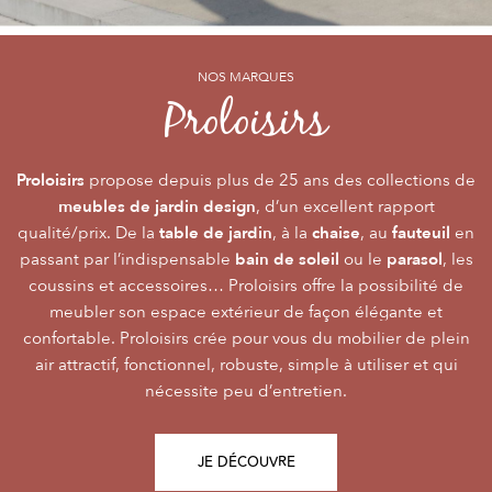
NOS MARQUES
NOS MARQUES
NOS MARQUES
Alizé
Océo
Proloisirs
by PROLOISIRS
by PROLOISIRS
Proloisirs
Océo
Alizé
mobilier Premium
crée du
est LA marque du mobilier de jardin contemporain
propose depuis plus de 25 ans des collections de
, pour vivre l’extérieur avec
meubles de jardin design
accessibilité du prix
raffinement et participer de façon inoubliable aux grandes
dont la conception et l’
, d’un excellent rapport
font qu’elle
table de jardin
chaise
fauteuil
qualité/prix. De la
émotions de la vie. Le mobilier Océo, de par la qualité de
s’adresse au plus grand nombre.
, à la
, au
en
bain de soleil
parasol
passant par l’indispensable
ses différents matériaux et de sa fabrication, se joue des
Le mobilier d’extérieur Alizé apporte un souffle bien
ou le
, les
style
extérieur
frontières d’usage. Voir son
coussins et accessoires… Proloisirs offre la possibilité de
agréable empreint de
, fonctionnalité, facilité
comme une pièce à
Repas
Salon
Détente
d’utilisation, prix, pour des instants
part entière nécessite du style et le soin des détails.
meubler son espace extérieur de façon élégante et
,
,
.
plateaux
confortable. Proloisirs crée pour vous du mobilier de plein
Alizé est créée pour bien vivre dehors, dans la joie, la
L’illustration Océo passe par la qualité des
tables
Trespa® qui équipent en exclusivité de nombreuses
air attractif, fonctionnel, robuste, simple à utiliser et qui
modernité, la simplicité, le plaisir d’être ensemble !
de jardin
nécessite peu d’entretien.
pour un plaisir d’usage durable.
JE DÉCOUVRE
JE DÉCOUVRE
JE DÉCOUVRE