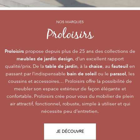
NOS MARQUES
NOS MARQUES
NOS MARQUES
Alizé
Océo
Proloisirs
by PROLOISIRS
by PROLOISIRS
Proloisirs
Océo
Alizé
mobilier Premium
crée du
est LA marque du mobilier de jardin contemporain
propose depuis plus de 25 ans des collections de
, pour vivre l’extérieur avec
meubles de jardin design
accessibilité du prix
raffinement et participer de façon inoubliable aux grandes
dont la conception et l’
, d’un excellent rapport
font qu’elle
table de jardin
chaise
fauteuil
qualité/prix. De la
émotions de la vie. Le mobilier Océo, de par la qualité de
s’adresse au plus grand nombre.
, à la
, au
en
bain de soleil
parasol
passant par l’indispensable
ses différents matériaux et de sa fabrication, se joue des
Le mobilier d’extérieur Alizé apporte un souffle bien
ou le
, les
style
extérieur
frontières d’usage. Voir son
coussins et accessoires… Proloisirs offre la possibilité de
agréable empreint de
, fonctionnalité, facilité
comme une pièce à
Repas
Salon
Détente
d’utilisation, prix, pour des instants
part entière nécessite du style et le soin des détails.
meubler son espace extérieur de façon élégante et
,
,
.
plateaux
confortable. Proloisirs crée pour vous du mobilier de plein
Alizé est créée pour bien vivre dehors, dans la joie, la
L’illustration Océo passe par la qualité des
tables
Trespa® qui équipent en exclusivité de nombreuses
air attractif, fonctionnel, robuste, simple à utiliser et qui
modernité, la simplicité, le plaisir d’être ensemble !
de jardin
nécessite peu d’entretien.
pour un plaisir d’usage durable.
JE DÉCOUVRE
JE DÉCOUVRE
JE DÉCOUVRE