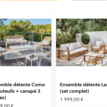
emble détente Como
Ensemble détente La
auteuils + canapé 3
(set complet)
es)
1 999,00 €
9,00 €