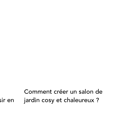
Comment créer un salon de
Aménage
ir en
jardin cosy et chaleureux ?
extérieur