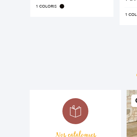
1 COLORIS
1 COL
Nos catalogues