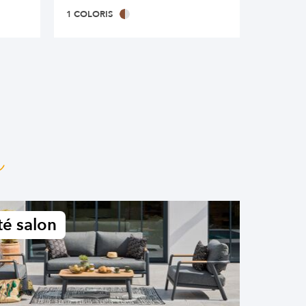
1 COLORIS
1 COLOR
n
é salon