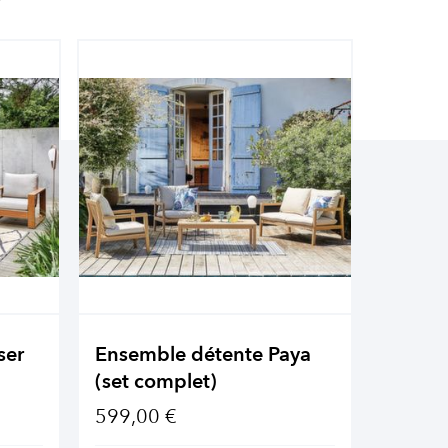
ser
Ensemble détente Paya
Ensemb
(set complet)
(set c
599,00 €
1 349,