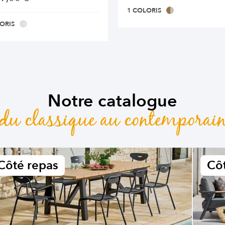
1 COLORIS
ORIS
Notre catalogue
du classique au contemporai
Côté repas
Côt