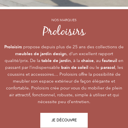
NOS MARQUES
NOS MARQUES
NOS MARQUES
Alizé
Océo
Proloisirs
by PROLOISIRS
by PROLOISIRS
Proloisirs
Océo
Alizé
mobilier Premium
crée du
est LA marque du mobilier de jardin contemporain
propose depuis plus de 25 ans des collections de
, pour vivre l’extérieur avec
meubles de jardin design
accessibilité du prix
raffinement et participer de façon inoubliable aux grandes
dont la conception et l’
, d’un excellent rapport
font qu’elle
table de jardin
chaise
fauteuil
qualité/prix. De la
émotions de la vie. Le mobilier Océo, de par la qualité de
s’adresse au plus grand nombre.
, à la
, au
en
bain de soleil
parasol
passant par l’indispensable
ses différents matériaux et de sa fabrication, se joue des
Le mobilier d’extérieur Alizé apporte un souffle bien
ou le
, les
style
extérieur
frontières d’usage. Voir son
coussins et accessoires… Proloisirs offre la possibilité de
agréable empreint de
, fonctionnalité, facilité
comme une pièce à
Repas
Salon
Détente
d’utilisation, prix, pour des instants
part entière nécessite du style et le soin des détails.
meubler son espace extérieur de façon élégante et
,
,
.
plateaux
confortable. Proloisirs crée pour vous du mobilier de plein
Alizé est créée pour bien vivre dehors, dans la joie, la
L’illustration Océo passe par la qualité des
tables
Trespa® qui équipent en exclusivité de nombreuses
air attractif, fonctionnel, robuste, simple à utiliser et qui
modernité, la simplicité, le plaisir d’être ensemble !
de jardin
nécessite peu d’entretien.
pour un plaisir d’usage durable.
JE DÉCOUVRE
JE DÉCOUVRE
JE DÉCOUVRE