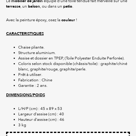
mobilier de jardin
Le
équipé d’une toile tendue fait merveille sur une
terrasse
balcon
patio
, un
, ou dans un
.
couleur
Avec la peinture époxy, osez la
!
CARACTERISTIQUES
Chaise pliante.
Structure aluminium.
Assise et dossier en TPEP, (Toile Polyester Enduite Perforée).
Coloris selon stock disponible (châssis/toile) : graphite/chiné
blanc, graphite/rouge, graphite/perle.
Prêt à utiliser.
Fabrication : Chine
Garantie : 2 ans.
DIMENSIONS/POIDS
L/H/P (cm) : 45 x 89 x 53
Largeur d’assise (cm) : 40
Hauteur d’assise (cm) : 46
3 kg