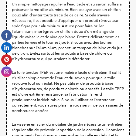
Un simple nettoyage régulier à l’eau tiède et au savon suffira à
préserver le mobilier aluminium. Bien essuyer avec un chiffon
doux afin d’éviter toute trace de calcaire. Si cela s’avère
nécessaire, il est possible d’appliquer un produit rénovateur
spécifique pour aluminium. Astuce pour faire briller
l’aluminium, imprégnez un chiffon doux d’un mélange de
liquide vaisselle et de vinaigre blanc. Frottez délicatement les
parties ternies et le tour est joué. Si vous avez des taches
blanches sur l’aluminium, prenez un tampon de laine et du jus
de citron. Évitez surtout les produits à base de chlore ou
d’hydrocarbure qui pourraient le détériorer.
La toile tendue TPEP est une matière facile d’entretien. Il suffit
d’utiliser simplement de l’eau et du savon pour que la toile
retrouve tout son éclat. Ne pas utiliser de produits à base
d’hydrocarbures, de produits chlorés ou abrasifs. La toile TPEP
est d’une extrême résistance, sa fabrication la rend
pratiquement indéchirable. Si vous l’utilisez et l’entretenez
correctement, vous aurez plaisir à vous servir de vos assises de
nombreuses années.
La visserie en acier du mobilier de jardin nécessite un entretien
régulier afin de prévenir l’apparition de la corrosion. Il convient
simplement d’appliquer un aérosol antirouille en début et fin