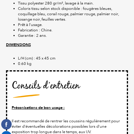
Tissu polyester 280 gr/m², lavage à la main.
Coloris tissu selon stock disponible : fougères bleues,
coquillage bleu, corail rouge, palmier rouge, palmier noir,
losange noir, feuilles vertes.
Prêt à l’usage.
Fabrication : Chine.
Garantie : 2 ans.
DIMENSIONS
L/H (cm) : 45 x 45 cm
0.60 kg
Conseils d’entretien
Préconisations de bon usage :
Il est recommandé de rentrer les coussins régulièrement pour
éviter d’éventuelles décolorations possibles lors d’une
exposition trop longue dans le temps, aux UV.