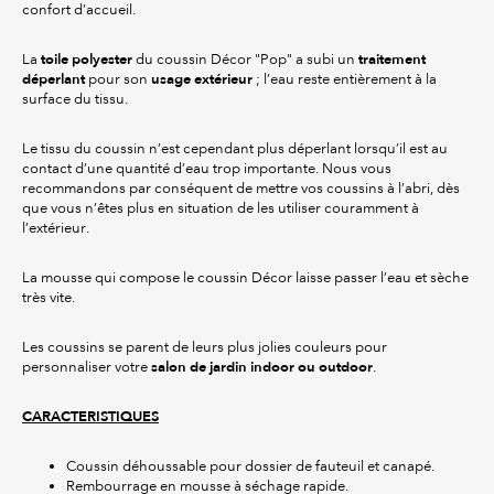
confort d’accueil.
toile polyester
traitement
La
du coussin Décor "Pop" a subi un
déperlant
usage extérieur
pour son
; l’eau reste entièrement à la
surface du tissu.
Le tissu du coussin n’est cependant plus déperlant lorsqu’il est au
contact d’une quantité d’eau trop importante. Nous vous
recommandons par conséquent de mettre vos coussins à l’abri, dès
que vous n’êtes plus en situation de les utiliser couramment à
l’extérieur.
La mousse qui compose le coussin Décor laisse passer l’eau et sèche
très vite.
Les coussins se parent de leurs plus jolies couleurs pour
salon de jardin indoor ou outdoor
personnaliser votre
.
CARACTERISTIQUES
Coussin déhoussable pour dossier de fauteuil et canapé.
Rembourrage en mousse à séchage rapide.