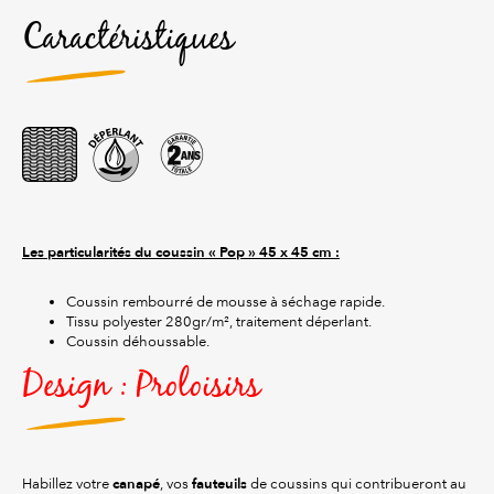
Caractéristiques
Les particularités du coussin « Pop » 45 x 45 cm :
Coussin rembourré de mousse à séchage rapide.
Tissu polyester 280gr/m², traitement déperlant.
Coussin déhoussable.
Design : Proloisirs
canapé
fauteuils
Habillez votre
, vos
de coussins qui contribueront au