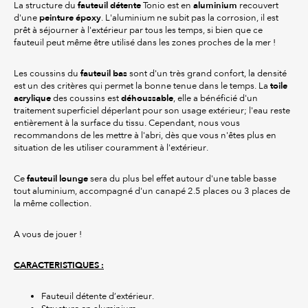
fauteuil détente
aluminium
La structure du
Tonio est en
recouvert
peinture époxy
d'une
. L'aluminium ne subit pas la corrosion, il est
prêt à séjourner à l'extérieur par tous les temps, si bien que ce
fauteuil peut même être utilisé dans les zones proches de la mer !
fauteuil bas
Les coussins du
sont d'un très grand confort, la densité
toile
est un des critères qui permet la bonne tenue dans le temps. La
acrylique
déhoussable
des coussins est
, elle a bénéficié d'un
traitement superficiel déperlant pour son usage extérieur; l'eau reste
entièrement à la surface du tissu. Cependant, nous vous
recommandons de les mettre à l'abri, dès que vous n'êtes plus en
situation de les utiliser couramment à l'extérieur.
fauteuil lounge
Ce
sera du plus bel effet autour d'une table basse
tout aluminium, accompagné d'un canapé 2.5 places ou 3 places de
la même collection.
A vous de jouer !
CARACTERISTIQUES :
Fauteuil détente d’extérieur.