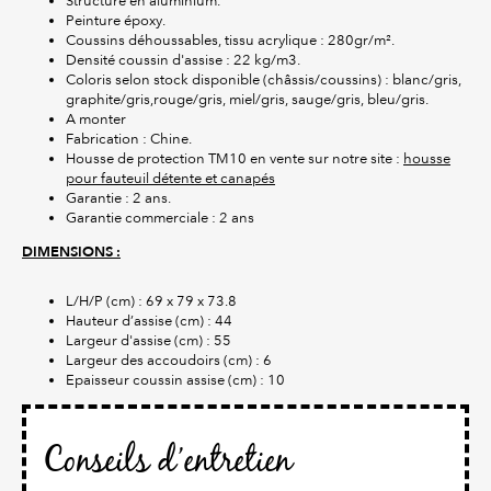
Structure en aluminium.
Peinture époxy.
Coussins déhoussables, tissu acrylique : 280gr/m².
Densité coussin d'assise : 22 kg/m3.
Coloris selon stock disponible (châssis/coussins) : blanc/gris,
graphite/gris,rouge/gris, miel/gris, sauge/gris, bleu/gris.
A monter
Fabrication : Chine.
Housse de protection TM10 en vente sur notre site :
housse
pour fauteuil détente et canapés
Garantie : 2 ans.
Garantie commerciale : 2 ans
DIMENSIONS :
L/H/P (cm) : 69 x 79 x 73.8
Hauteur d’assise (cm) : 44
Largeur d'assise (cm) : 55
Largeur des accoudoirs (cm) : 6
Epaisseur coussin assise (cm) : 10
Conseils d’entretien